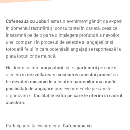
Cafeneaua cu Joburi
este un eveniment gândit de experți
în domeniul recrutării și consultanței în carieră, ceea ce
înseamnă pe de o parte o înțelegere profundă a nevoilor
unei companii în procesul de selecție al angajaților și
totodată felul în care potențialii angajați se raportează la
piața locurilor de muncă.
Ne dorim ca atât
angajatorii
cât și
partenerii
pe care îi
alegem în
dezvoltarea și susținerea acestui proiect
să
fie
devotați misiunii de a le oferi oamenilor mai multe
posibilități de angajare
prin evenimentele pe care le
organizăm și
facilitățile extra pe care le oferim în cadrul
acestora.
Participarea la evenimentul
Cafeneaua cu