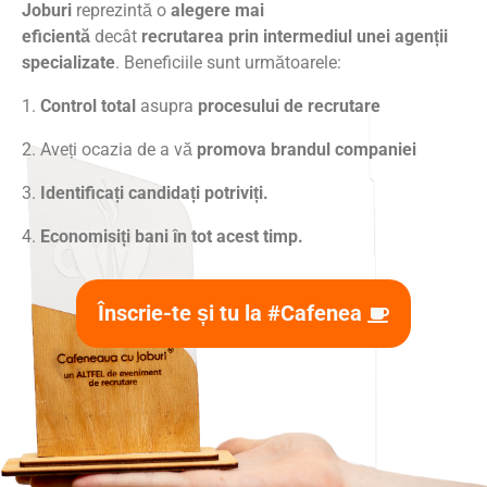
Joburi
reprezintă o
alegere mai
eficientă
decât
recrutarea prin intermediul unei agenții
specializate
. Beneficiile sunt următoarele:
1.
Control total
asupra
procesului de recrutare
2. Aveți ocazia de a vă
promova brandul companiei
3.
Identificați candidați potriviți.
4.
Economisiți bani în tot acest timp.
Înscrie-te și tu la #Cafenea